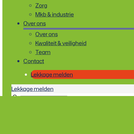
Zorg
Mkb & industrie
Over ons
Over ons
Kwaliteit & veiligheid
Team
Contact
Lekkage melden
Lekkage melden
✕