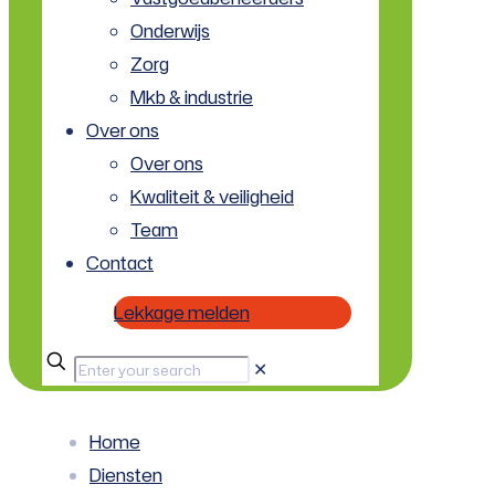
Onderwijs
Zorg
Mkb & industrie
Over ons
Over ons
Kwaliteit & veiligheid
Team
Contact
Lekkage melden
✕
Home
Diensten