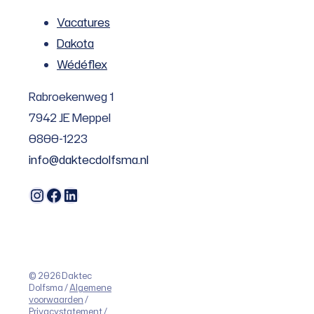
Vacatures
Dakota
Wédéflex
Rabroekenweg 1
7942 JE Meppel
0800-1223
info@daktecdolfsma.nl
Instagram
Facebook
LinkedIn
© 2026 Daktec
Dolfsma /
Algemene
voorwaarden
/
Privacystatement
/